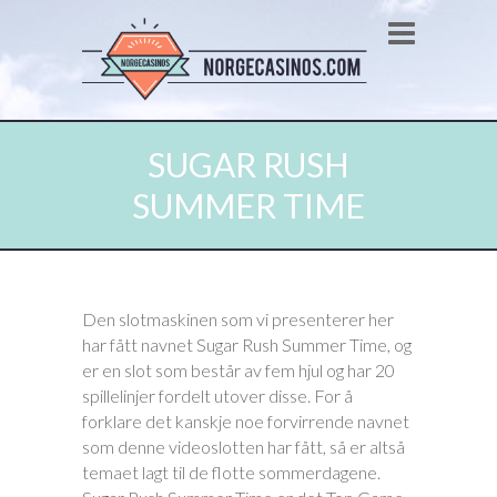
SUGAR RUSH
SUMMER TIME
Den slotmaskinen som vi presenterer her
har fått navnet Sugar Rush Summer Time, og
er en slot som består av fem hjul og har 20
spillelinjer fordelt utover disse. For å
forklare det kanskje noe forvirrende navnet
som denne videoslotten har fått, så er altså
temaet lagt til de flotte sommerdagene.