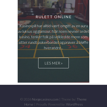
RULETT ONLINE
Kasinospill har alltid vært omgitt av en aura
av luksus og glamour. Når noen nevner ordet
kasino, tenker folk på velkledde menn som
sitter rundt pokerbordet og prøver å bløffe
hverandre...
LES MER »
© 2026
Norgecasinos.com
| Theme by:
Theme
Horse
| Proudly Powered by:
WordPress