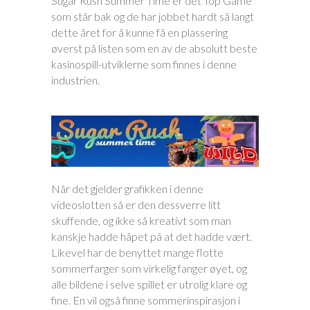
Sugar Rush Summer Time er det Top Game
som står bak og de har jobbet hardt så langt
dette året for å kunne få en plassering
øverst på listen som en av de absolutt beste
kasinospill-utviklerne som finnes i denne
industrien.
Når det gjelder grafikken i denne
videoslotten så er den dessverre litt
skuffende, og ikke så kreativt som man
kanskje hadde håpet på at det hadde vært.
Likevel har de benyttet mange flotte
sommerfarger som virkelig fanger øyet, og
alle bildene i selve spillet er utrolig klare og
fine. En vil også finne sommerinspirasjon i