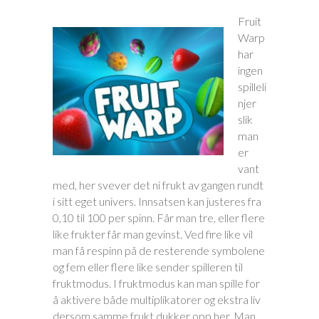
Fruit
Warp
har
ingen
spilleli
njer
slik
man
er
vant
med, her svever det ni frukt av gangen rundt
i sitt eget univers. Innsatsen kan justeres fra
0,10 til 100 per spinn. Får man tre, eller flere
like frukter får man gevinst. Ved fire like vil
man få respinn på de resterende symbolene
og fem eller flere like sender spilleren til
fruktmodus. I fruktmodus kan man spille for
å aktivere både multiplikatorer og ekstra liv
dersom samme frukt dukker opp her. Man