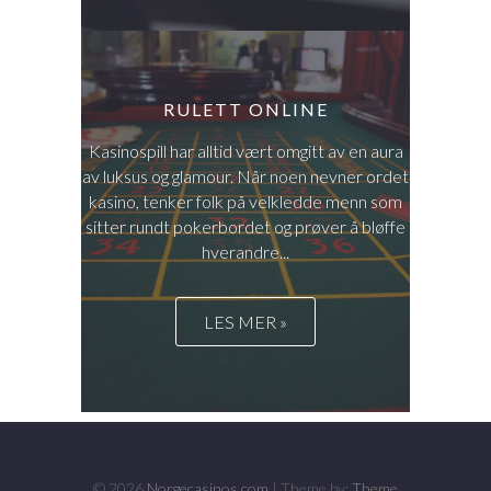
RULETT ONLINE
Kasinospill har alltid vært omgitt av en aura
av luksus og glamour. Når noen nevner ordet
kasino, tenker folk på velkledde menn som
sitter rundt pokerbordet og prøver å bløffe
hverandre...
LES MER »
© 2026
Norgecasinos.com
| Theme by:
Theme