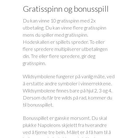
Gratisspinn og bonusspill
Du kan vinne 10 gratisspinn med 2x
utbetaling. Du kan vinne flere gratisspinn
mens du spiller med gratisspinn.
Hodeskallen er spillets spreder. To eller
flere spredere multipliserer utbetalingen
din. Tre eller flere spredere, gir deg
gratisspinn.
Wildsymbolene fungerer på vanlig måte, ved
å erstatte andre symboler i vinnerrekkene.
Wildsymbolene finnes bare på hjul 2, 3 og 4.
Dersom du får tre wilds på rad, kommer du
til bonusspillet.
Bonusspillet er ganske morsomt. Du skal
plukke Napoleons skjelett fra hverandre
ved å fjerne tre bein. Målet er å få ham til å