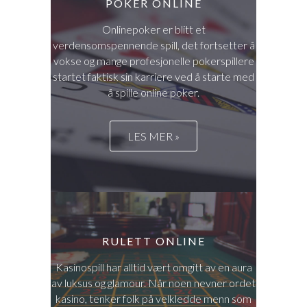
POKER ONLINE
Onlinepoker er blitt et
verdensomspennende spill, det fortsetter å
vokse og mange profesjonelle pokerspillere
startet faktisk sin karriere ved å starte med
å spille online poker.
LES MER »
RULETT ONLINE
Kasinospill har alltid vært omgitt av en aura
av luksus og glamour. Når noen nevner ordet
kasino, tenker folk på velkledde menn som