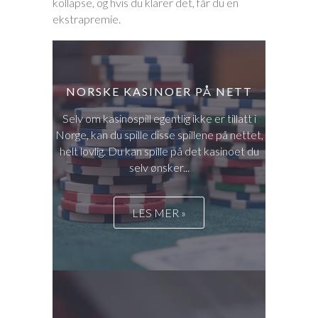
kollapse, og hvis du klarer det, får du en
ekstrapremie.
NORSKE KASINOER PÅ NETT
Selv om kasinospill egentlig ikke er tillatt i
Norge, kan du spille disse spillene på nettet,
helt lovlig. Du kan spille på det kasinoet du
selv ønsker...
LES MER »