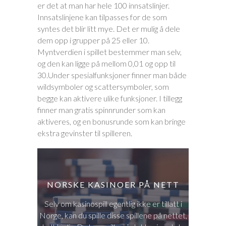
er det at man har hele 100 innsatslinjer.
Innsatslinjene kan tilpasses for de som
syntes det blir litt mye. Det er mulig å dele
dem opp i grupper på 25 eller 10.
Myntverdien i spillet bestemmer man selv,
og den kan ligge på mellom 0,01 og opp til
30.Under spesialfunksjoner finner man både
wildsymboler og scattersymboler, som
begge kan aktivere ulike funksjoner. I tillegg
finner man gratis spinnrunder som kan
aktiveres, og en bonusrunde som kan bringe
ekstra gevinster til spilleren.
NORSKE KASINOER PÅ NETT
Selv om kasinospill egentlig ikke er tillatt i
Norge, kan du spille disse spillene på nettet,