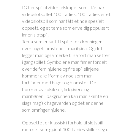
IGT er spillutviklerselskapet som står bak
videoslotspillet 100 Ladies. 100 Ladies er et
videoslotspill som har fått et noe spesielt
oppsett, og et tema som er veldig populært
innen slotspill.
Tema som er satt til spillet er dronningen
over hageblomstene – marihøna. Og det
legger man også merke til så fort man setter
i gang spillet. Symbolene man finner fordelt
over de fem hjulene og fire spillelinjene
kommer alle i form av noe som man
forbinder med hager og blomster. Det
florerer av solsikker, firkløvere og
marihøner. I bakgrunnen kan man skimte en
slags magisk hageverden og det er denne
som omringer hjulene.
Oppsettet er klassisk i forhold til slotspill,
men det som gjør at 100 Ladies skiller seg ut