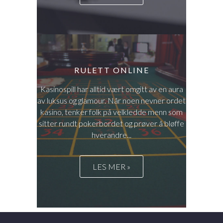
RULETT ONLINE
Kasinospill har alltid vært omgitt av en aura
av luksus og glamour. Når noen nevner ordet
kasino, tenker folk på velkledde menn som
sitter rundt pokerbordet og prøver å bløffe
hverandre...
LES MER »