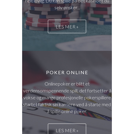
helt lovlig. Du kan spille på det kasinoet du
selv ønsker...
LES MER »
POKER ONLINE
Onlinepoker er blitt et
verdensomspennende spill, det fortsetter å
vokse og mange profesjonelle pokerspillere
startet faktisk sin karriere ved å starte med
å spille online poker.
LES MER »