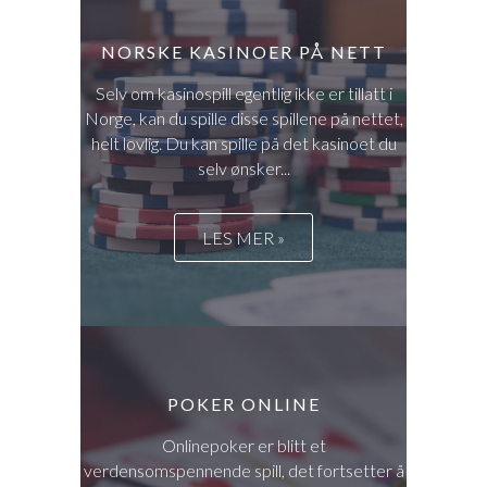
NORSKE KASINOER PÅ NETT
Selv om kasinospill egentlig ikke er tillatt i
Norge, kan du spille disse spillene på nettet,
helt lovlig. Du kan spille på det kasinoet du
selv ønsker...
LES MER »
POKER ONLINE
Onlinepoker er blitt et
verdensomspennende spill, det fortsetter å