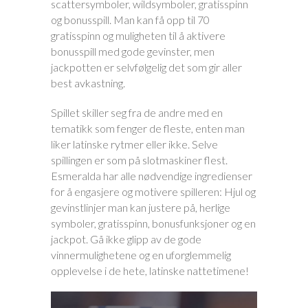
scattersymboler, wildsymboler, gratisspinn
og bonusspill. Man kan få opp til 70
gratisspinn og muligheten til å aktivere
bonusspill med gode gevinster, men
jackpotten er selvfølgelig det som gir aller
best avkastning.
Spillet skiller seg fra de andre med en
tematikk som fenger de fleste, enten man
liker latinske rytmer eller ikke. Selve
spillingen er som på slotmaskiner flest.
Esmeralda har alle nødvendige ingredienser
for å engasjere og motivere spilleren: Hjul og
gevinstlinjer man kan justere på, herlige
symboler, gratisspinn, bonusfunksjoner og en
jackpot. Gå ikke glipp av de gode
vinnermulighetene og en uforglemmelig
opplevelse i de hete, latinske nattetimene!