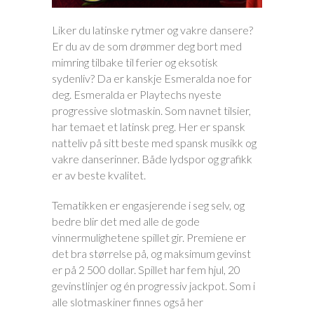
Liker du latinske rytmer og vakre dansere?
Er du av de som drømmer deg bort med
mimring tilbake til ferier og eksotisk
sydenliv? Da er kanskje Esmeralda noe for
deg. Esmeralda er Playtechs nyeste
progressive slotmaskin. Som navnet tilsier,
har temaet et latinsk preg. Her er spansk
natteliv på sitt beste med spansk musikk og
vakre danserinner. Både lydspor og grafikk
er av beste kvalitet.
Tematikken er engasjerende i seg selv, og
bedre blir det med alle de gode
vinnermulighetene spillet gir. Premiene er
det bra størrelse på, og maksimum gevinst
er på 2 500 dollar. Spillet har fem hjul, 20
gevinstlinjer og én progressiv jackpot. Som i
alle slotmaskiner finnes også her