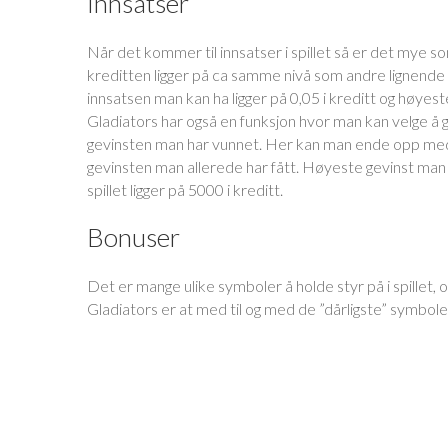
Innsatser
Når det kommer til innsatser i spillet så er det mye s
kreditten ligger på ca samme nivå som andre lignende s
innsatsen man kan ha ligger på 0,05 i kreditt og høyeste
Gladiators har også en funksjon hvor man kan velge 
gevinsten man har vunnet. Her kan man ende opp med
gevinsten man allerede har fått. Høyeste gevinst man
spillet ligger på 5000 i kreditt.
Bonuser
Det er mange ulike symboler å holde styr på i spillet,
Gladiators er at med til og med de ”dårligste” symbole