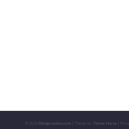
© 2026
Norgecasinos.com
| Theme by:
Theme Horse
| Prou