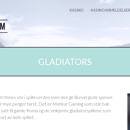
KASINO
KASINOANMELDELSE
GLADIATORS
 finnes ute i spilleverden men den gir likevel gode sjanser
ltfor mye penger først. Det er Merkur Gaming som står bak
 satt til gamle Roma og de velkjente gladiatorspillene som
et av hele spillet.