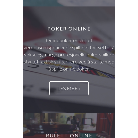
POKER ONLINE
Onlinepoker er blitt et
verdensomspennende spill, det fortsetter å
vokse og mange profesjonelle pokerspillere
startet faktisk sin karriere ved å starte med
å spille online poker.
LES MER »
RULETT ONLINE