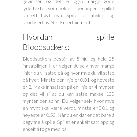
gevinster, og det er også mange gode
lydeffekter som holder spenningen i spillet
på ett høyt nivå. Spillet er utviklet og
produsert av Net Entertainment.
Hvordan spille
Bloodsuckers:
Bloodsuckers består av 5 hjul og hele 25
innsatslinjer. Her velger du selv hvor mange
linjer du vil satse på og hvor mye du vil satse
på hver. Minste per linje er 0,01 og høyeste
er 2. Maks innsatsen på en linje er 4 mynter,
og det vil si at du kan satse makse 100
mynter per spinn. Du velger selv hvor mye
en mynt skal være verdt, minste er 0,01 og
høyeste er 0,50. Når du er klar er det bare å
begynne å spille. Spillet er enkelt satt opp og
enkelt å følge med på.