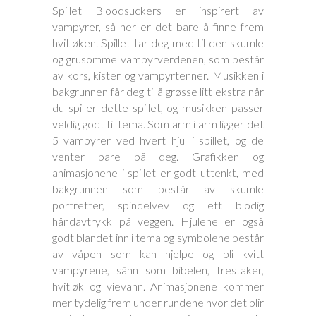
Spillet Bloodsuckers er inspirert av
vampyrer, så her er det bare å finne frem
hvitløken. Spillet tar deg med til den skumle
og grusomme vampyrverdenen, som består
av kors, kister og vampyrtenner. Musikken i
bakgrunnen får deg til å grøsse litt ekstra når
du spiller dette spillet, og musikken passer
veldig godt til tema. Som arm i arm ligger det
5 vampyrer ved hvert hjul i spillet, og de
venter bare på deg. Grafikken og
animasjonene i spillet er godt uttenkt, med
bakgrunnen som består av skumle
portretter, spindelvev og ett blodig
håndavtrykk på veggen. Hjulene er også
godt blandet inn i tema og symbolene består
av våpen som kan hjelpe og bli kvitt
vampyrene, sånn som bibelen, trestaker,
hvitløk og vievann. Animasjonene kommer
mer tydelig frem under rundene hvor det blir