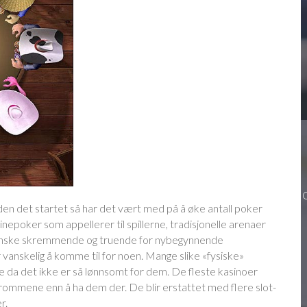
O
iden det startet så har det vært med på å øke antall poker
inepoker som appellerer til spillerne, tradisjonelle arenaer
 ganske skremmende og truende for nybegynnende
 vanskelig å komme til for noen. Mange slike «fysiske»
 da det ikke er så lønnsomt for dem. De fleste kasinoer
rrommene enn å ha dem der. De blir erstattet med flere slot-
r.