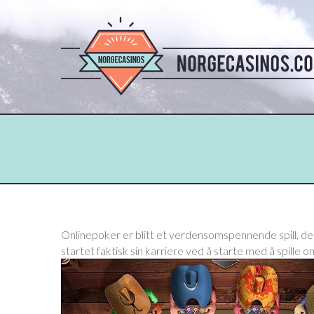
Onlinepoker er blitt et verdensomspennende spill, de
startet faktisk sin karriere ved å starte med å spille o