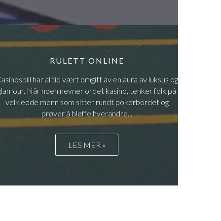
RULETT ONLINE
asinospill har alltid vært omgitt av en aura av luksus og
glamour. Når noen nevner ordet kasino, tenker folk på
velkledde menn som sitter rundt pokerbordet og
prøver å bløffe hverandre...
LES MER »