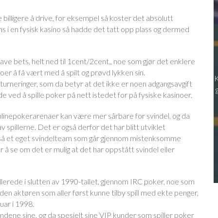
illigere å drive, for eksempel så koster det absolutt
ens i en fysisk kasino så hadde det tatt opp plass og dermed
e lave bets, helt ned til 1cent/2cent., noe som gjør det enklere
toer å få vært med å spilt og prøvd lykken sin.
K
urneringer, som da betyr at det ikke er noen adgangsavgift
 ved å spille poker på nett istedet for på fysiske kasinoer.
nlinepokerarenaer kan være mer sårbare for svindel, og da
 spillerne. Det er også derfor det har blitt utviklet
så et eget svindelteam som går gjennom mistenksomme
r å se om det er mulig at det har oppstått svindel eller
allerede i slutten av 1990-tallet, gjennom IRC poker, noe som
 den aktøren som aller først kunne tilby spill med ekte penger,
nuar i 1998.
dene sine, og da spesielt sine VIP kunder som spiller poker