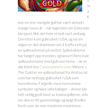
o
m
å
fi
nne en stor mengde gull har vært aktuell i
mange tusen år – når legenden om Eldorado
ble kjent, fikk det hele et helt nytt omfang.
Deretter kom gullrushet i USA, og nå om
dagen er det drømmen om å treffe rett på
en spilleautomat på nettet. Spillutviklerne
har fanget opp trenden, og lansert flere kule
spilleautomater med gull som tema – de er
alle listet hos
Casinovinnere.com
. Where´s
The Gold er en spilleautomat fra Aristocrat
som har nettopp gullrushet i USA som
hovedtema. Fargerik, med morsomme
symboler og høye utbetalinger – denne ble
tatt veldig godt imot av kasinospillerne, selv
om den er litt gammeldags og langt ifra like
fresh som de mer moderne maskinene.