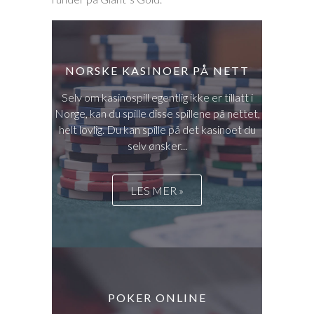
NORSKE KASINOER PÅ NETT
Selv om kasinospill egentlig ikke er tillatt i
Norge, kan du spille disse spillene på nettet,
helt lovlig. Du kan spille på det kasinoet du
selv ønsker...
LES MER »
POKER ONLINE